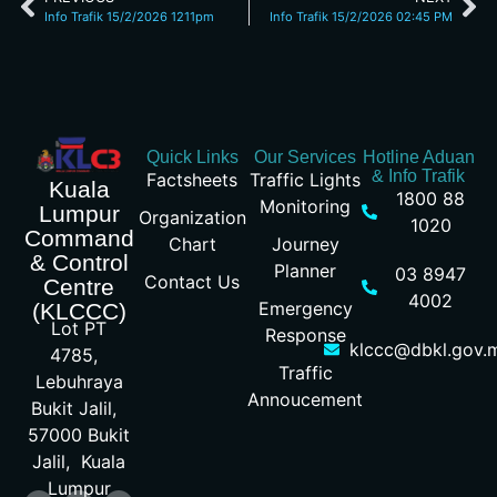
Info Trafik 15/2/2026 1211pm
Info Trafik 15/2/2026 02:45 PM
Quick Links
Our Services
Hotline Aduan
& Info Trafik
Factsheets
Traffic Lights
Kuala
1800 88
Monitoring
Lumpur
Organization
1020
Command
Chart
Journey
& Control
Planner
03 8947
Contact Us
Centre
4002
Emergency
(KLCCC)
Lot PT
Response
klccc@dbkl.gov.
4785,
Traffic
Lebuhraya
Annoucement
Bukit Jalil,
57000 Bukit
Jalil, Kuala
Lumpur