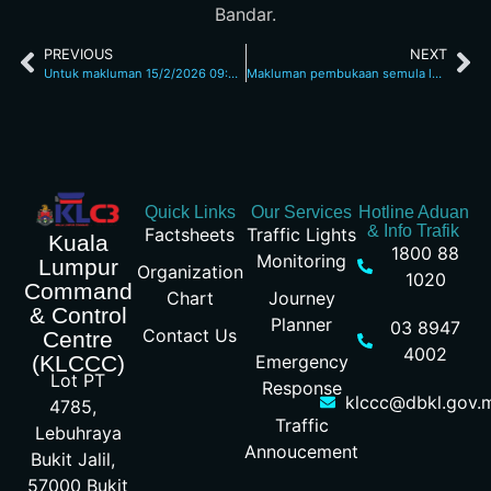
Bandar.
PREVIOUS
NEXT
Untuk makluman 15/2/2026 09:35AM
Makluman pembukaan semula laluan Jejambat Langgak Golf 15/2/2026 1413pm
Quick Links
Our Services
Hotline Aduan
& Info Trafik
Factsheets
Traffic Lights
Kuala
1800 88
Monitoring
Lumpur
Organization
1020
Command
Chart
Journey
& Control
Planner
03 8947
Contact Us
Centre
4002
Emergency
(KLCCC)
Lot PT
Response
klccc@dbkl.gov.
4785,
Traffic
Lebuhraya
Annoucement
Bukit Jalil,
57000 Bukit