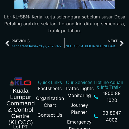
Lbr KL-SBN: Kerja-kerja selenggara sebelum susur Desa
Petaling arah ke selatan. Lorong kiri ditutup sementara,
trafik perlahan.
PREVIOUS
NEXT
Kenderaan Rosak 26/2/2026 1727pm
INFO KERJA-KERJA SELENGGARA 27/2/26 1.27AM
Quick Links
Our Services
Hotline Aduan
& Info Trafik
Factsheets
Traffic Lights
Kuala
1800 88
Monitoring
Lumpur
Organization
1020
Command
Chart
Journey
& Control
Planner
03 8947
Contact Us
Centre
4002
Emergency
(KLCCC)
Lot PT
Response