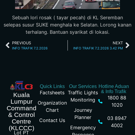
Sebuah lori rosak ( tayar pecah) di KL Seremban
selepas susur SUKE menghala ke Selatan. Lorong kanan
terhalang. Bantuan syarikat di lokasi.
PREVIOUS
NEXT
INFO TRAFIK 7.2.2026
INFO TRAFIK 7.2.2026 3.42 PM
Quick Links
Our Services
Hotline Aduan
& Info Trafik
Factsheets
Traffic Lights
Kuala
1800 88
Monitoring
Lumpur
Organization
1020
Command
Chart
Journey
& Control
Planner
03 8947
Contact Us
Centre
4002
Emergency
(KLCCC)
Lot PT
Response