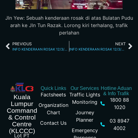
Jln Yew: Sebuah kenderaan rosak di atas Bulatan Pudu
arah ke Jln Tun Razak. Lorong kiri terhalang, trafik
perlahan
PREVIOUS
NEXT
INFO KENDERAAN ROSAK 12/3/26 8.27PM
INFO KENDERAAN ROSAK 12/3/26 9.13PM
Quick Links
Our Services
Hotline Aduan
& Info Trafik
Factsheets
Traffic Lights
Kuala
1800 88
Monitoring
Lumpur
Organization
1020
Command
Chart
Journey
& Control
Planner
03 8947
Contact Us
Centre
4002
Emergency
(KLCCC)
Lot PT
Response