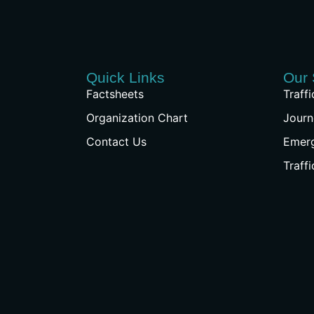
Quick Links
Our 
Factsheets
Traff
Organization Chart
Journ
Contact Us
Emer
Traff