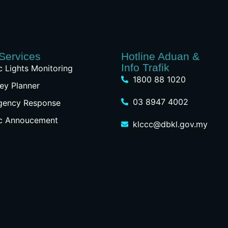
Services
Hotline Aduan &
Info Trafik
ic Lights Monitoring
1800 88 1020
ey Planner
03 8947 4002
gency Response
ic Annoucement
klccc@dbkl.gov.my