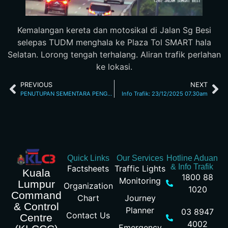
Kemalangan kereta dan motosikal di Jalan Sg Besi
selepas TUDM menghala ke Plaza Tol SMART hala
Selatan. Lorong tengah terhalang. Aliran trafik perlahan
ke lokasi.
PREVIOUS
NEXT
PENUTUPAN SEMENTARA PENGOPERASIAN LALUAN KONTRA JALAN CHERAS/KAJANG DAN JALAN AMPANG SEMPENA CUTI PERAYAAN HARI KRISMAS
Info Trafik: 23/12/2025 07.30am
Quick Links
Our Services
Hotline Aduan
& Info Trafik
Factsheets
Traffic Lights
Kuala
1800 88
Monitoring
Lumpur
Organization
1020
Command
Chart
Journey
& Control
Planner
03 8947
Contact Us
Centre
4002
Emergency