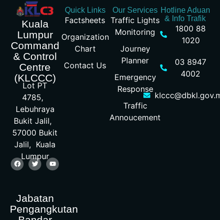
Quick Links
Our Services
Hotline Aduan
& Info Trafik
Factsheets
Traffic Lights
Kuala
1800 88
Monitoring
Lumpur
Organization
1020
Command
Chart
Journey
& Control
Planner
03 8947
Contact Us
Centre
4002
Emergency
(KLCCC)
Lot PT
Response
klccc@dbkl.gov.
4785,
Traffic
Lebuhraya
Annoucement
Bukit Jalil,
57000 Bukit
Jalil, Kuala
Lumpur
Jabatan
Pengangkutan
Bandar