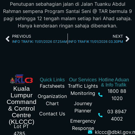
Penutupan sebahagian jalan di Jalan Tuanku Abdul
Rahman sempena Program Santai Seni @ TAR bermula 9
pagi sehingga 12 tengah malam setiap hari Ahad sahaja.
Hanya kenderaan ringan sahaja dibenarkan.
PREVIOUS
NEXT
INFO TRAFIK: 11/01/2026 07.25AM
INFO TRAFIK 11/01/2026 03.30PM
Quick Links
Our Services
Hotline Aduan
& Info Trafik
Factsheets
Traffic Lights
Kuala
1800 88
Monitoring
Lumpur
Organization
1020
Command
Chart
Journey
& Control
Planner
03 8947
Contact Us
Centre
4002
Emergency
(KLCCC)
Lot PT
Response
klccc@dbkl.gov.
4785,