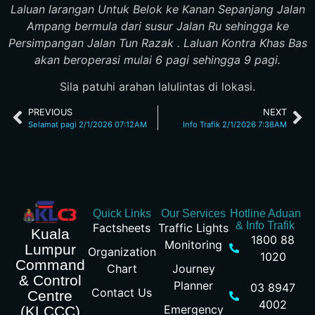
Laluan larangan Untuk Belok ke Kanan Sepanjang Jalan
Ampang bermula dari susur Jalan Ru sehingga ke
Persimpangan Jalan Tun Razak . Laluan Kontra Khas Bas
akan beroperasi mulai 6 pagi sehingga 9 pagi.
Sila patuhi arahan lalulintas di lokasi.
PREVIOUS
NEXT
Selamat pagi 2/1/2026 07:12AM
Info Trafik 2/1/2026 7:38AM
Quick Links
Our Services
Hotline Aduan
& Info Trafik
Factsheets
Traffic Lights
Kuala
1800 88
Monitoring
Lumpur
Organization
1020
Command
Chart
Journey
& Control
Planner
03 8947
Contact Us
Centre
4002
Emergency
(KLCCC)