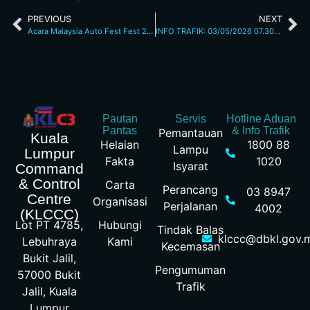
PREVIOUS
NEXT
Acara Malaysia Auto Fest Fest 2026 1.5.26 – 3.5.26
INFO TRAFIK: 03/05/2026 07.30AM
Pautan
Servis
Hotline Aduan
Pantas
& Info Trafik
Pemantauan
Kuala
Helaian
1800 88
Lampu
Lumpur
Fakta
1020
Isyarat
Command
& Control
Carta
Perancang
03 8947
Centre
Organisasi
Perjalanan
4002
(KLCCC)
Hubungi
Lot PT 4785,
Tindak Balas
klccc@dbkl.gov.
Kami
Lebuhraya
Kecemasan
Bukit Jalil,
Pengumuman
57000 Bukit
Trafik
Jalil, Kuala
Lumpur