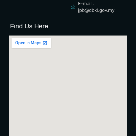
E-mail :
jpb@dbkl.gov.my
Find Us Here