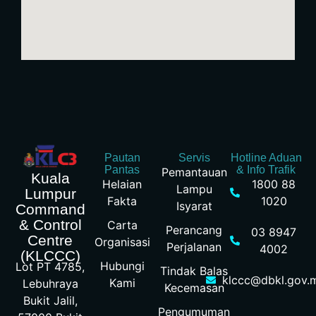
Pautan
Servis
Hotline Aduan
Pantas
& Info Trafik
Pemantauan
Kuala
Helaian
1800 88
Lampu
Lumpur
Fakta
1020
Isyarat
Command
& Control
Carta
Perancang
03 8947
Centre
Organisasi
Perjalanan
4002
(KLCCC)
Hubungi
Lot PT 4785,
Tindak Balas
klccc@dbkl.gov.
Kami
Lebuhraya
Kecemasan
Bukit Jalil,
Pengumuman