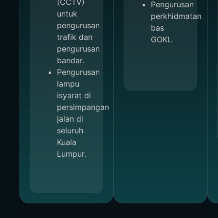
(CCTV)
Pengurusan
untuk
perkhidmatan
pengurusan
bas
trafik dan
GOKL.
pengurusan
Coordinate
bandar.
matters
Pengurusan
related to
lampu
public
isyarat di
transportation
persimpangan
management.
jalan di
Manage
seluruh
the GOKL
Kuala
bus
Lumpur.
service.
Mengurus
Close
dan
mengendalikan