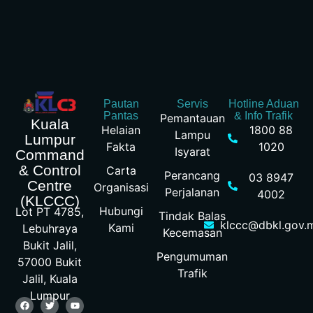
kamera
pengawasan
(CCTV)
untuk
pengurusan
trafik dan
pengurusan
Pautan
Servis
Hotline Aduan
Pantas
& Info Trafik
Pemantauan
bandar.
Kuala
Helaian
1800 88
Lampu
Pengurusan
Lumpur
Fakta
1020
Isyarat
lampu
Command
& Control
isyarat di
Carta
Perancang
03 8947
Centre
persimpangan
Organisasi
Perjalanan
4002
(KLCCC)
jalan di
Hubungi
Lot PT 4785,
Tindak Balas
seluruh
klccc@dbkl.gov.
Kami
Lebuhraya
Kecemasan
Kuala
Bukit Jalil,
Lumpur.
Pengumuman
57000 Bukit
Trafik
Jalil, Kuala
Close
Lumpur