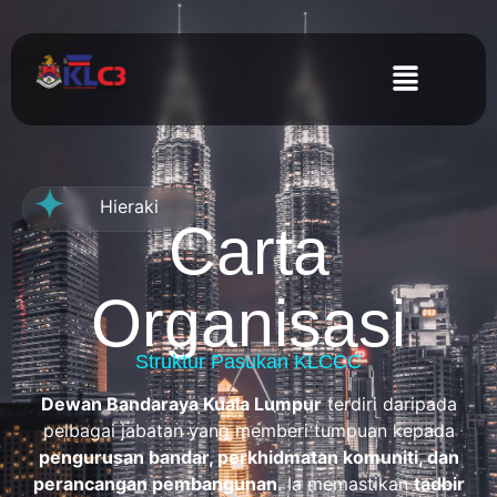
Hieraki
Carta
Organisasi
Struktur Pasukan KLCCC
Dewan Bandaraya Kuala Lumpur
terdiri daripada
pelbagai jabatan yang memberi tumpuan kepada
pengurusan bandar, perkhidmatan komuniti, dan
perancangan pembangunan
. Ia memastikan
tadbir