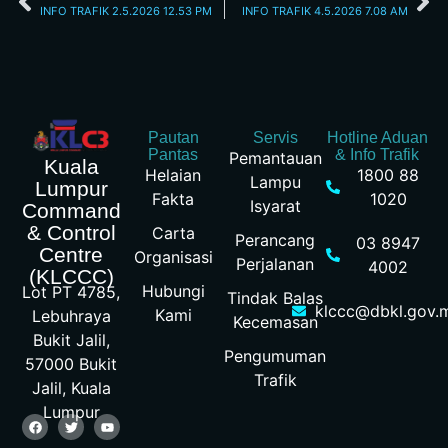
INFO TRAFIK 2.5.2026 12.53 PM
INFO TRAFIK 4.5.2026 7.08 AM
Pautan
Servis
Hotline Aduan
Pantas
& Info Trafik
Pemantauan
Kuala
Helaian
1800 88
Lampu
Lumpur
Fakta
1020
Isyarat
Command
& Control
Carta
Perancang
03 8947
Centre
Organisasi
Perjalanan
4002
(KLCCC)
Hubungi
Lot PT 4785,
Tindak Balas
klccc@dbkl.gov.
Kami
Lebuhraya
Kecemasan
Bukit Jalil,
Pengumuman
57000 Bukit
Trafik
Jalil, Kuala
Lumpur