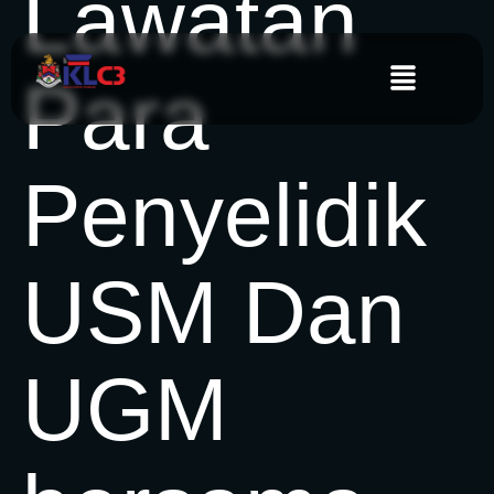
Lawatan
Para
Penyelidik
USM Dan
UGM