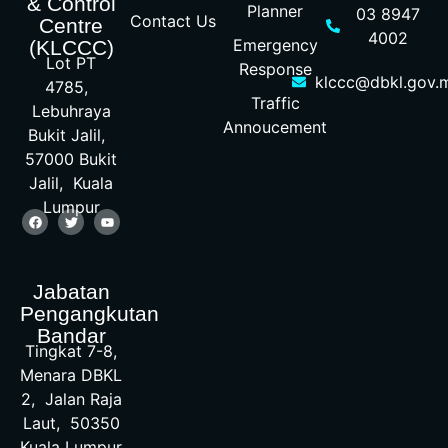
& Control
Planner
03 8947
Contact Us
Centre
4002
Emergency
(KLCCC)
Lot PT
Response
klccc@dbkl.gov.
4785,
Traffic
Lebuhraya
Annoucement
Bukit Jalil,
57000 Bukit
Jalil, Kuala
Lumpur
Jabatan
Pengangkutan
Bandar
Tingkat 7-8,
Menara DBKL
2, Jalan Raja
Laut, 50350
Kuala Lumpur