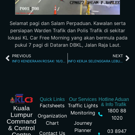
Selamat pagi dan Salam Perpaduan. Kawalan serta
persiapan Warden Trafik dan Polis Trafik di sekitar
lokasi KL Car Free Morning yang akan bermula pada
pukul 7 pagi di Dataran DBKL, Jalan Raja Laut.
PREVIOUS
NEXT
INFO KENDERAAN ROSAK: 16/05/2026 03.20PM JALAN LOKE YEW
INFO KERJA SELENGGARA LEBUHRAYA SULTAN ISKANDAR 17.5.2026
Quick Links
Our Services
Hotline Aduan
& Info Trafik
Factsheets
Traffic Lights
Kuala
1800 88
Monitoring
Lumpur
Organization
1020
Command
Chart
Journey
& Control
Planner
03 8947
Contact Us
Centre