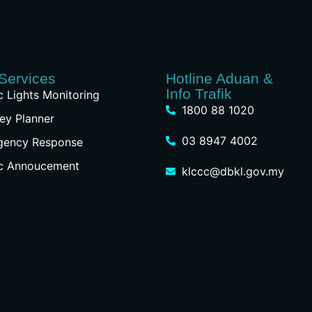
Services
Hotline Aduan &
Info Trafik
ic Lights Monitoring
1800 88 1020
ey Planner
03 8947 4002
gency Response
ic Annoucement
klccc@dbkl.gov.my