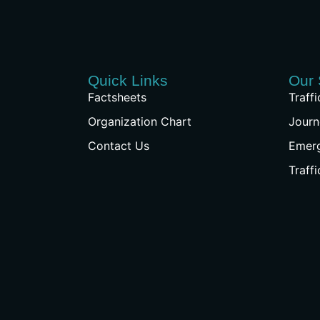
Quick Links
Our 
Factsheets
Traff
Organization Chart
Journ
Contact Us
Emer
Traff