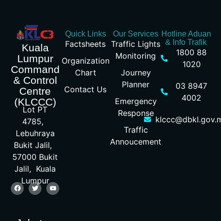
Quick Links
Our Services
Hotline Aduan
& Info Trafik
Factsheets
Traffic Lights
Kuala
1800 88
Monitoring
Lumpur
Organization
1020
Command
Chart
Journey
& Control
Planner
03 8947
Contact Us
Centre
4002
Emergency
(KLCCC)
Lot PT
Response
klccc@dbkl.gov.
4785,
Traffic
Lebuhraya
Annoucement
Bukit Jalil,
57000 Bukit
Jalil, Kuala
Lumpur