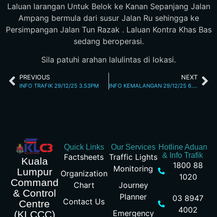
Laluan larangan Untuk Belok ke Kanan Sepanjang Jalan
Ampang bermula dari susur Jalan Ru sehingga ke
Persimpangan Jalan Tun Razak . Laluan Kontra Khas Bas
sedang beroperasi.
Sila patuhi arahan lalulintas di lokasi.
PREVIOUS
NEXT
INFO TRAFIK 29/12/25 3.53PM
INFO KEMALANGAN 29/12/25 6.22PM
Quick Links
Our Services
Hotline Aduan
& Info Trafik
Factsheets
Traffic Lights
Kuala
1800 88
Monitoring
Lumpur
Organization
1020
Command
Chart
Journey
& Control
Planner
03 8947
Contact Us
Centre
4002
Emergency
(KLCCC)