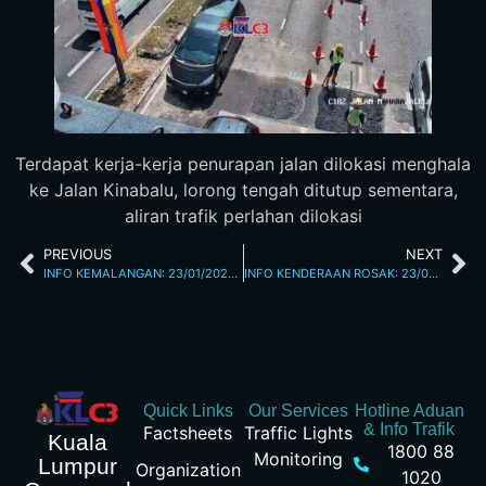
Terdapat kerja-kerja penurapan jalan dilokasi menghala
ke Jalan Kinabalu, lorong tengah ditutup sementara,
aliran trafik perlahan dilokasi
PREVIOUS
NEXT
INFO KEMALANGAN: 23/01/2026 11.15AM JALAN YAACOB LATIF
INFO KENDERAAN ROSAK: 23/01/2026 11.30AM JALAN KUCHING
Quick Links
Our Services
Hotline Aduan
& Info Trafik
Factsheets
Traffic Lights
Kuala
1800 88
Monitoring
Lumpur
Organization
1020