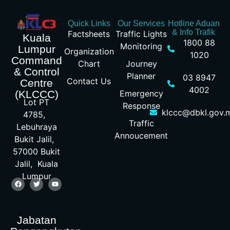
Quick Links
Our Services
Hotline Aduan
& Info Trafik
Factsheets
Traffic Lights
Kuala
1800 88
Monitoring
Lumpur
Organization
1020
Command
Chart
Journey
& Control
Planner
03 8947
Contact Us
Centre
4002
Emergency
(KLCCC)
Lot PT
Response
klccc@dbkl.gov.
4785,
Traffic
Lebuhraya
Annoucement
Bukit Jalil,
57000 Bukit
Jalil, Kuala
Lumpur
Jabatan