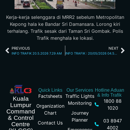
Kerja-kerja selenggara di MRR2 sebelum Metropolitan
Kepong hala ke Bandar Sri Damansara. Lorong kiri
terhalang. Trafik sesak dari Taman Sri Gombak. Polis
Trafik menghala ke lokasi.
PREVIOUS
NEXT
INFO TRAFIK 20.5.2026 7.29 AM
INFO TRAFIK : 20/05/2026 04.55PM
Quick Links
Our Services
Hotline Aduan
& Info Trafik
Factsheets
Traffic Lights
Kuala
1800 88
Monitoring
Lumpur
Organization
1020
Command
Chart
Journey
& Control
Planner
03 8947
Contact Us
Centre
4002
Emergency