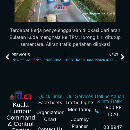
Terdapat kerja penyelenggaraan dilokasi dari arah
Bulatan Kuda menghala ke TPM, lorong kiri ditutup
sementara. Aliran trafik perlahan dilokasi
PREVIOUS
NEXT
INFO KERJA PENYELENGGARAAN: 07/01/2026 JALAN MAHARAJALELA
INFO TRAFIK: 08/01/2026 07.00AM
Quick Links
Our Services
Hotline Aduan
& Info Trafik
Factsheets
Traffic Lights
Kuala
1800 88
Monitoring
Lumpur
Organization
1020
Command
Chart
Journey
& Control
Planner
03 8947
Contact Us