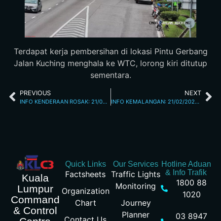
Terdapat kerja pembersihan di lokasi Pintu Gerbang
Jalan Kuching menghala ke WTC, lorong kiri ditutup
sementara.
PREVIOUS
NEXT
INFO KENDERAAN ROSAK: 21/02/2026 07.55AM JALAN KUCHING
INFO KEMALANGAN: 21/02/2026 09.20AM JALAN SUNGAI BESI
Quick Links
Our Services
Hotline Aduan
& Info Trafik
Factsheets
Traffic Lights
Kuala
1800 88
Monitoring
Lumpur
Organization
1020
Command
Chart
Journey
& Control
Planner
03 8947
Contact Us