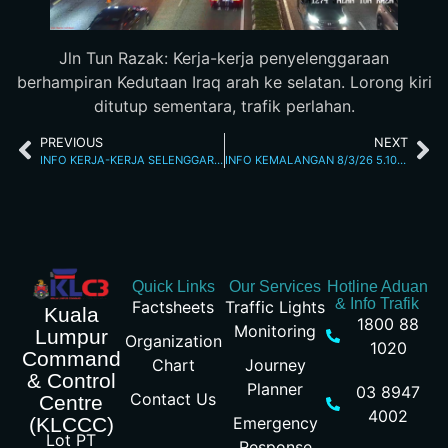
Jln Tun Razak: Kerja-kerja penyelenggaraan
berhampiran Kedutaan Iraq arah ke selatan. Lorong kiri
ditutup sementara, trafik perlahan.
PREVIOUS
NEXT
INFO KERJA-KERJA SELENGGARA 6/3/26 10.56PM
INFO KEMALANGAN 8/3/26 5.10AM
Quick Links
Our Services
Hotline Aduan
& Info Trafik
Factsheets
Traffic Lights
Kuala
1800 88
Monitoring
Lumpur
Organization
1020
Command
Chart
Journey
& Control
Planner
03 8947
Contact Us
Centre
4002
Emergency
(KLCCC)
Lot PT
Response