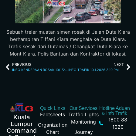
Sebuah treler muatan simen rosak di Jalan Duta Kiara
berhampiran Tiffani Kiara menghala ke Duta Kiara.
Trafik sesak dari Dutamas / Changkat Duta Kiara ke
Mont Kiara. Polis Bantuan dan Kontraktor di lokasi.
PREVIOUS
NEXT
INFO KENDERAAN ROSAK 10/1/2026 JALAN TUANKU ABDUL HALIM 10 AM
INFO TRAFIK 10.1.2026 3.10 PM LEBUHRAYA KL SEREMBAN & LEBUHRAYA BUKIT JALIL
Quick Links
Our Services
Hotline Aduan
& Info Trafik
Factsheets
Traffic Lights
Kuala
1800 88
Monitoring
Lumpur
Organization
1020
Command
Chart
Journey