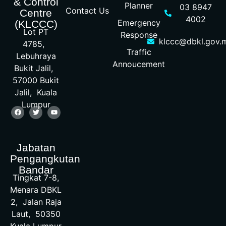
& Control
Planner
03 8947
Contact Us
Centre
4002
Emergency
(KLCCC)
Lot PT
Response
klccc@dbkl.gov.
4785,
Traffic
Lebuhraya
Annoucement
Bukit Jalil,
57000 Bukit
Jalil, Kuala
Lumpur
Jabatan
Pengangkutan
Bandar
Tingkat 7-8,
Menara DBKL
2, Jalan Raja
Laut, 50350
Kuala Lumpur