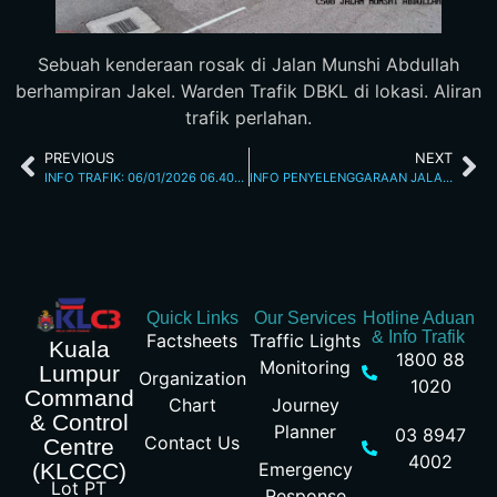
Sebuah kenderaan rosak di Jalan Munshi Abdullah
berhampiran Jakel. Warden Trafik DBKL di lokasi. Aliran
trafik perlahan.
PREVIOUS
NEXT
INFO TRAFIK: 06/01/2026 06.40PM
INFO PENYELENGGARAAN JALAN: 06/01/2026 JALAN MAHARAJALELA
Quick Links
Our Services
Hotline Aduan
& Info Trafik
Factsheets
Traffic Lights
Kuala
1800 88
Monitoring
Lumpur
Organization
1020
Command
Chart
Journey
& Control
Planner
03 8947
Contact Us
Centre
4002
Emergency
(KLCCC)
Lot PT
Response