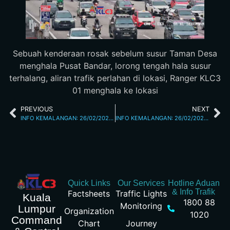
Sebuah kenderaan rosak sebelum susur Taman Desa
menghala Pusat Bandar, lorong tengah hala susur
terhalang, aliran trafik perlahan di lokasi, Ranger KLC3
01 menghala ke lokasi
PREVIOUS
NEXT
INFO KEMALANGAN: 26/02/2026 07.45AM JALAN TUN RAZAK
INFO KEMALANGAN: 26/02/2026 08.40AM L/RAYA SULTAN ISKANDAR
Quick Links
Our Services
Hotline Aduan
& Info Trafik
Factsheets
Traffic Lights
Kuala
1800 88
Monitoring
Lumpur
Organization
1020
Command
Chart
Journey