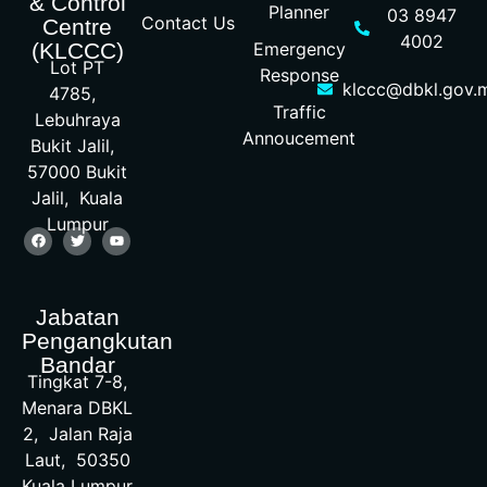
& Control
Planner
03 8947
Contact Us
Centre
4002
Emergency
(KLCCC)
Lot PT
Response
klccc@dbkl.gov.
4785,
Traffic
Lebuhraya
Annoucement
Bukit Jalil,
57000 Bukit
Jalil, Kuala
Lumpur
Jabatan
Pengangkutan
Bandar
Tingkat 7-8,
Menara DBKL
2, Jalan Raja
Laut, 50350
Kuala Lumpur