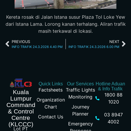
Kereta rosak di Jalan Istana susur Plaza Tol Loke Yew
dari Istana Lama. Lorong kanan terhalang. Aliran trafik
masih terkawal di lokasi.
PREVIOUS
NEXT
INFO TRAFIK 24.3.2026 4.40 PM
INFO TRAFIK 24.3.2026 6.00 PM
Quick Links
Our Services
Hotline Aduan
& Info Trafik
Factsheets
Traffic Lights
Kuala
1800 88
Monitoring
Lumpur
Organization
1020
Command
Chart
Journey
& Control
Planner
03 8947
Contact Us
Centre
4002
Emergency
(KLCCC)
Lot PT
Response