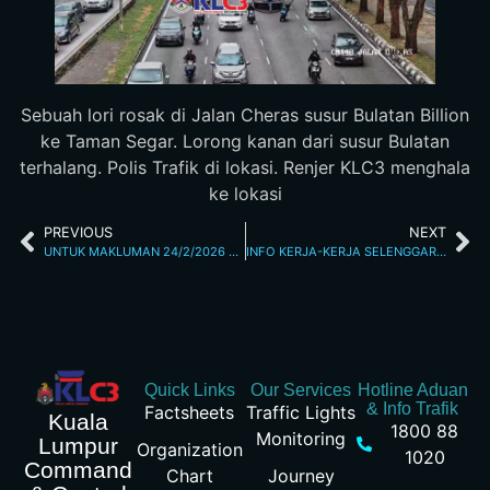
Sebuah lori rosak di Jalan Cheras susur Bulatan Billion
ke Taman Segar. Lorong kanan dari susur Bulatan
terhalang. Polis Trafik di lokasi. Renjer KLC3 menghala
ke lokasi
PREVIOUS
NEXT
UNTUK MAKLUMAN 24/2/2026 3:48PM
INFO KERJA-KERJA SELENGGARA 24/2/26 9.46PM
Quick Links
Our Services
Hotline Aduan
& Info Trafik
Factsheets
Traffic Lights
Kuala
1800 88
Monitoring
Lumpur
Organization
1020
Command
Chart
Journey