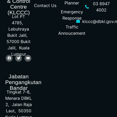
& Control
Planner
03 8947
Contact Us
Centre
4002
Emergency
(KLCCC)
Lot PT
Response
klccc@dbkl.gov.
4785,
Traffic
Lebuhraya
Annoucement
Bukit Jalil,
57000 Bukit
Jalil, Kuala
Lumpur
Jabatan
Pengangkutan
Bandar
Tingkat 7-8,
Menara DBKL
2, Jalan Raja
Laut, 50350
Kuala Lumpur