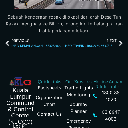
Sebuah kenderaan rosak dilokasi dari arah Desa Tun
Razak menghala ke Billion, lorong kiri terhalang, aliran
trafik perlahan dilokasi.
PREVIOUS
NEXT
INFO KEMALANGAN: 18/02/2026 03.50PM JALAN DAMANSARA
INFO TRAFIK : 19/02/2026 07.15AM
Quick Links
Our Services
Hotline Aduan
& Info Trafik
Factsheets
Traffic Lights
Kuala
1800 88
Monitoring
Lumpur
Organization
1020
Command
Chart
Journey
& Control
Planner
03 8947
Contact Us
Centre
4002
Emergency
(KLCCC)
Lot PT
Response