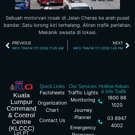
Sebuah motorvan rosak di Jalan Cheras ke arah pusat
bandar. Satu lorong kiri terhalang. Aliran trafik perlahan.
Mekanik swasta di lokasi.
PREVIOUS
NEXT
INFO TRAFIK 17.1.2026 11.45 AM
INFO TRAFIK 17.1.2026 1.45 PM
Quick Links
Our Services
Hotline Aduan
& Info Trafik
Factsheets
Traffic Lights
Kuala
1800 88
Monitoring
Lumpur
Organization
1020
Command
Chart
Journey
& Control
Planner
03 8947
Contact Us
Centre
4002
Emergency
(KLCCC)
Lot PT
Response