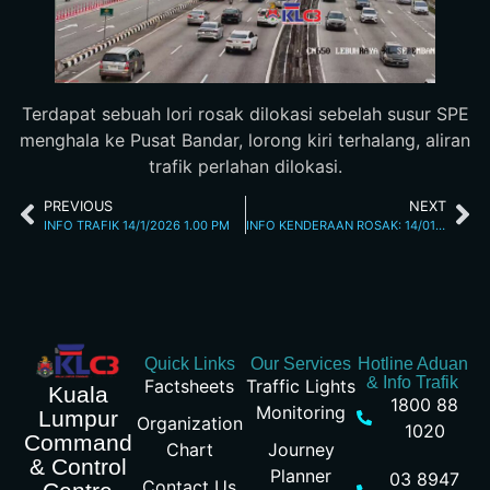
Terdapat sebuah lori rosak dilokasi sebelah susur SPE
menghala ke Pusat Bandar, lorong kiri terhalang, aliran
trafik perlahan dilokasi.
PREVIOUS
NEXT
INFO TRAFIK 14/1/2026 1.00 PM
INFO KENDERAAN ROSAK: 14/01/2026 03.45PM JALAN LOKE YEW
Quick Links
Our Services
Hotline Aduan
& Info Trafik
Factsheets
Traffic Lights
Kuala
1800 88
Monitoring
Lumpur
Organization
1020
Command
Chart
Journey
& Control
Planner
03 8947
Contact Us