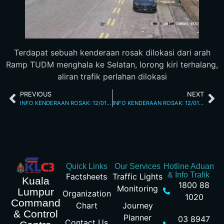
Terdapat sebuah kenderaan rosak dilokasi dari arah
Ramp TUDM menghala ke Selatan, lorong kiri terhalang,
aliran trafik perlahan dilokasi
PREVIOUS
NEXT
INFO KENDERAAN ROSAK: 12/01/2026 02.20PM JALAN KUCHING
INFO KENDERAAN ROSAK: 12/01/2026 02.40PM MRR2
Quick Links
Our Services
Hotline Aduan
& Info Trafik
Factsheets
Traffic Lights
Kuala
1800 88
Monitoring
Lumpur
Organization
1020
Command
Chart
Journey
& Control
Planner
03 8947
Contact Us