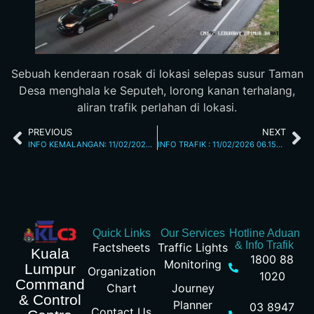
Sebuah kenderaan rosak di lokasi selepas susur Taman
Desa menghala ke Seputeh, lorong kanan terhalang,
aliran trafik perlahan di lokasi.
PREVIOUS
NEXT
INFO KEMALANGAN: 11/02/2026 04.10PM JALAN TUN RAZAK
INFO TRAFIK : 11/02/2026 06.15PM
Quick Links
Our Services
Hotline Aduan
& Info Trafik
Factsheets
Traffic Lights
Kuala
1800 88
Monitoring
Lumpur
Organization
1020
Command
Chart
Journey
& Control
Planner
03 8947
Contact Us