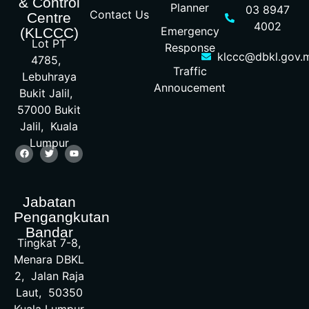
& Control
Planner
03 8947
Contact Us
Centre
4002
Emergency
(KLCCC)
Lot PT
Response
klccc@dbkl.gov.
4785,
Traffic
Lebuhraya
Annoucement
Bukit Jalil,
57000 Bukit
Jalil, Kuala
Lumpur
Jabatan
Pengangkutan
Bandar
Tingkat 7-8,
Menara DBKL
2, Jalan Raja
Laut, 50350
Kuala Lumpur