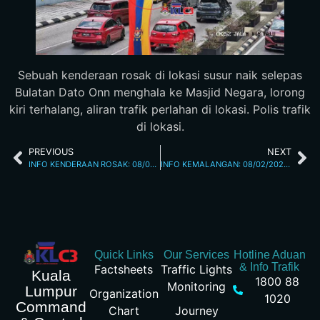
Sebuah kenderaan rosak di lokasi susur naik selepas
Bulatan Dato Onn menghala ke Masjid Negara, lorong
kiri terhalang, aliran trafik perlahan di lokasi. Polis trafik
di lokasi.
PREVIOUS
NEXT
INFO KENDERAAN ROSAK: 08/02/2026 01.50PM JALAN KINABALU
INFO KEMALANGAN: 08/02/2026 02.20PM L/RAYA KL SEREMBAN
Quick Links
Our Services
Hotline Aduan
& Info Trafik
Factsheets
Traffic Lights
Kuala
1800 88
Monitoring
Lumpur
Organization
1020
Command
Chart
Journey