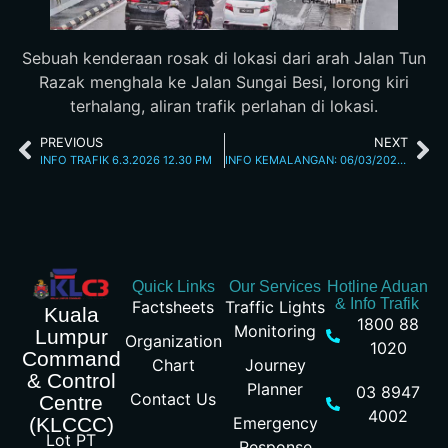
Sebuah kenderaan rosak di lokasi dari arah Jalan Tun
Razak menghala ke Jalan Sungai Besi, lorong kiri
terhalang, aliran trafik perlahan di lokasi.
PREVIOUS
NEXT
INFO TRAFIK 6.3.2026 12.30 PM
INFO KEMALANGAN: 06/03/2026 05.05PM JALAN JALIL PERKASA
Quick Links
Our Services
Hotline Aduan
& Info Trafik
Factsheets
Traffic Lights
Kuala
1800 88
Monitoring
Lumpur
Organization
1020
Command
Chart
Journey
& Control
Planner
03 8947
Contact Us
Centre
4002
Emergency
(KLCCC)
Lot PT
Response