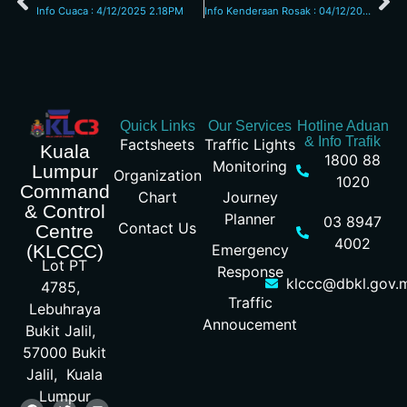
Info Cuaca : 4/12/2025 2.18PM
Info Kenderaan Rosak : 04/12/2025 03.30pm Jalan Lingkaran Tengah
Quick Links
Our Services
Hotline Aduan
& Info Trafik
Factsheets
Traffic Lights
Kuala
1800 88
Monitoring
Lumpur
Organization
1020
Command
Chart
Journey
& Control
Planner
03 8947
Contact Us
Centre
4002
Emergency
(KLCCC)
Lot PT
Response
klccc@dbkl.gov.
4785,
Traffic
Lebuhraya
Annoucement
Bukit Jalil,
57000 Bukit
Jalil, Kuala
Lumpur