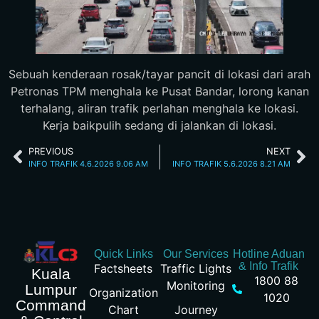
Sebuah kenderaan rosak/tayar pancit di lokasi dari arah
Petronas TPM menghala ke Pusat Bandar, lorong kanan
terhalang, aliran trafik perlahan menghala ke lokasi.
Kerja baikpulih sedang di jalankan di lokasi.
PREVIOUS
NEXT
INFO TRAFIK 4.6.2026 9.06 AM
INFO TRAFIK 5.6.2026 8.21 AM
Quick Links
Our Services
Hotline Aduan
& Info Trafik
Factsheets
Traffic Lights
Kuala
1800 88
Monitoring
Lumpur
Organization
1020
Command
Chart
Journey