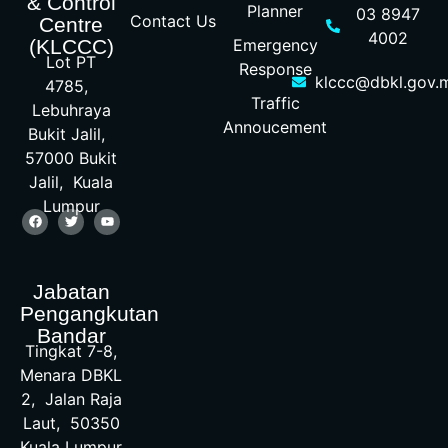
& Control
Planner
03 8947
Contact Us
Centre
4002
Emergency
(KLCCC)
Lot PT
Response
klccc@dbkl.gov.
4785,
Traffic
Lebuhraya
Annoucement
Bukit Jalil,
57000 Bukit
Jalil, Kuala
Lumpur
Jabatan
Pengangkutan
Bandar
Tingkat 7-8,
Menara DBKL
2, Jalan Raja
Laut, 50350
Kuala Lumpur