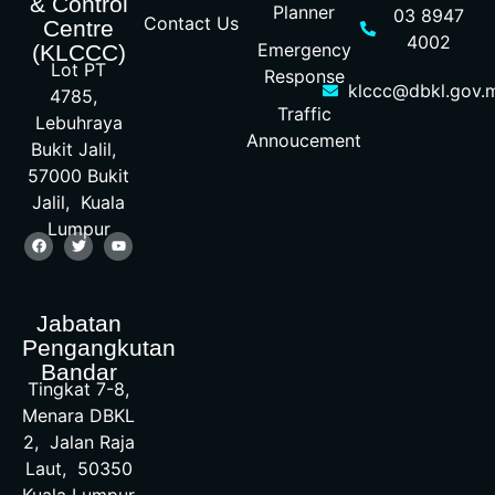
& Control
Planner
03 8947
Contact Us
Centre
4002
Emergency
(KLCCC)
Lot PT
Response
klccc@dbkl.gov.
4785,
Traffic
Lebuhraya
Annoucement
Bukit Jalil,
57000 Bukit
Jalil, Kuala
Lumpur
Jabatan
Pengangkutan
Bandar
Tingkat 7-8,
Menara DBKL
2, Jalan Raja
Laut, 50350
Kuala Lumpur