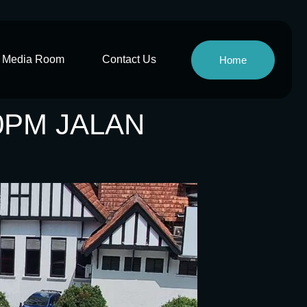
Media Room
Contact Us
Home
0PM JALAN