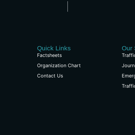
Quick Links
Our 
Factsheets
Traff
Organization Chart
Journ
Contact Us
Emer
Traff