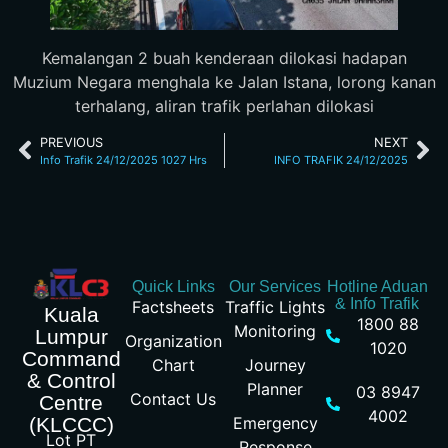
Kemalangan 2 buah kenderaan dilokasi hadapan
Muzium Negara menghala ke Jalan Istana, lorong kanan
terhalang, aliran trafik perlahan dilokasi
PREVIOUS
NEXT
Info Trafik 24/12/2025 1027 Hrs
INFO TRAFIK 24/12/2025
Quick Links
Our Services
Hotline Aduan
& Info Trafik
Factsheets
Traffic Lights
Kuala
1800 88
Monitoring
Lumpur
Organization
1020
Command
Chart
Journey
& Control
Planner
03 8947
Contact Us
Centre
4002
Emergency
(KLCCC)
Lot PT
Response