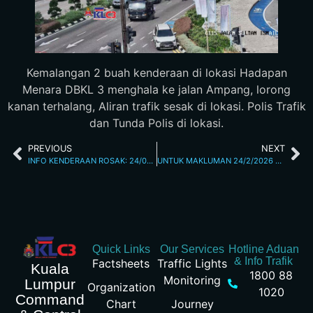
Kemalangan 2 buah kenderaan di lokasi Hadapan
Menara DBKL 3 menghala ke jalan Ampang, lorong
kanan terhalang, Aliran trafik sesak di lokasi. Polis Trafik
dan Tunda Polis di lokasi.
PREVIOUS
NEXT
INFO KENDERAAN ROSAK: 24/02/2026 10.00AM JALAN TUANKU ABDUL HALIM
UNTUK MAKLUMAN 24/2/2026 3:48PM
Quick Links
Our Services
Hotline Aduan
& Info Trafik
Factsheets
Traffic Lights
Kuala
1800 88
Monitoring
Lumpur
Organization
1020
Command
Chart
Journey