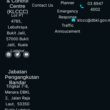
& Control
Planner
03 8947
Contact Us
Centre
4002
Emergency
(KLCCC)
Lot PT
Response
klccc@dbkl.gov.
4785,
Traffic
Lebuhraya
Annoucement
Bukit Jalil,
57000 Bukit
Jalil, Kuala
Lumpur
Jabatan
Pengangkutan
Bandar
Tingkat 7-8,
Menara DBKL
2, Jalan Raja
Laut, 50350
Kuala Lumpur