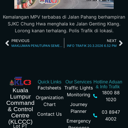
Kemalangan MPV terbabas di Jalan Pahang berhampiran
SJKC Chung Hwa menghala ke Jalan Genting Klang.
Lorong kanan terhalang. Polis Trafik di lokasi.
PREVIOUS
NEXT
MAKLUMAN PENUTUPAN SEMENTARA JALAN SUSUR DI BULATAN PUDU 24.3.2026 HINGGA 28.4.2026
INFO TRAFIK 20.3.2026 6.52 PM
Quick Links
Our Services
Hotline Aduan
& Info Trafik
Factsheets
Traffic Lights
Kuala
1800 88
Monitoring
Lumpur
Organization
1020
Command
Chart
Journey
& Control
Planner
03 8947
Contact Us
Centre
4002
Emergency
(KLCCC)
Lot PT
Response