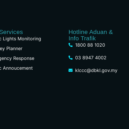
Services
Hotline Aduan &
Info Trafik
ic Lights Monitoring
1800 88 1020
ey Planner
03 8947 4002
gency Response
ic Annoucement
klccc@dbkl.gov.my