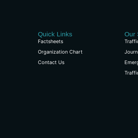
Quick Links
Our 
Factsheets
Traff
Organization Chart
Journ
Contact Us
Emer
Traff