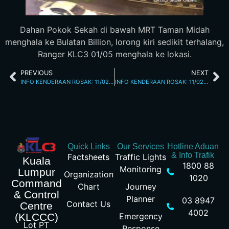
Dahan Pokok Sekah di bawah MRT Taman Midah
menghala ke Bulatan Billion, lorong kiri sedikit terhalang,
Ranger KLC3 01/05 menghala ke lokasi.
PREVIOUS
NEXT
INFO KENDERAAN ROSAK: 11/02/2026 07.05PM JALAN KUCHING
INFO KENDERAAN ROSAK: 11/02/2026 10.00PM L/RAYA KL SEREMBAN
Quick Links
Our Services
Hotline Aduan
& Info Trafik
Factsheets
Traffic Lights
Kuala
1800 88
Monitoring
Lumpur
Organization
1020
Command
Chart
Journey
& Control
Planner
03 8947
Contact Us
Centre
4002
Emergency
(KLCCC)
Lot PT
Response