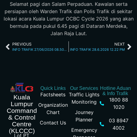
Selamat pagi dan Salam Perpaduan. Kawalan serta
persiapan oleh Warden Trafik dan Polis Trafik di sekitar
lokasi acara Kuala Lumpur OCBC Cycle 2026 yang akan
bermula pada pukul 6.45 pagi di Dataran Merdeka,
Jalan Raja Laut.
PREVIOUS
NEXT
INFO TRAFIK 27/06/2026 08.50AM
INFO TRAFIK 28.6.2026 12.22 PM
Quick Links
Our Services
Hotline Aduan
& Info Trafik
Factsheets
Traffic Lights
Kuala
1800 88
Monitoring
Lumpur
Organization
1020
Command
Chart
Journey
& Control
Planner
03 8947
Contact Us
Centre
4002
Emergency
(KLCCC)
Lot PT