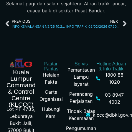
Selamat pagi dan salam sejahtera. Aliran trafik lancar,
cuaca baik di sekitar Pusat Bandar.
PREVIOUS
NEXT
INFO KEMALANGAN 1/2/26 10.25PM
INFO TRAFIK: 02/02/2026 07.20AM
Pautan
Servis
Hotline Aduan
Pantas
& Info Trafik
Pemantauan
Kuala
Helaian
1800 88
Lampu
Lumpur
Fakta
1020
Isyarat
Command
& Control
Carta
Perancang
03 8947
Centre
Organisasi
Perjalanan
4002
(KLCCC)
Hubungi
Lot PT 4785,
Tindak Balas
klccc@dbkl.gov.
Kami
Lebuhraya
Kecemasan
Bukit Jalil,
Pengumuman
57000 Bukit