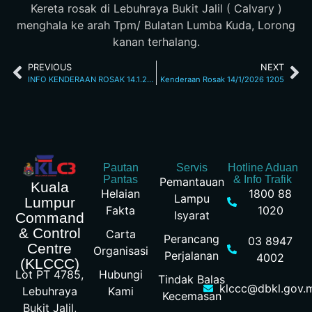
Kereta rosak di Lebuhraya Bukit Jalil ( Calvary )
menghala ke arah Tpm/ Bulatan Lumba Kuda, Lorong
kanan terhalang.
PREVIOUS
NEXT
INFO KENDERAAN ROSAK 14.1.2026 8.15 AM
Kenderaan Rosak 14/1/2026 1205
Pautan
Servis
Hotline Aduan
Pantas
& Info Trafik
Pemantauan
Kuala
Helaian
1800 88
Lampu
Lumpur
Fakta
1020
Isyarat
Command
& Control
Carta
Perancang
03 8947
Centre
Organisasi
Perjalanan
4002
(KLCCC)
Hubungi
Lot PT 4785,
Tindak Balas
klccc@dbkl.gov.
Kami
Lebuhraya
Kecemasan
Bukit Jalil,