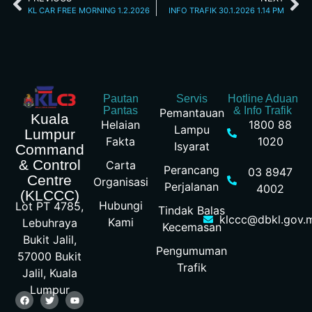
KL CAR FREE MORNING 1.2.2026
INFO TRAFIK 30.1.2026 1.14 PM
Pautan
Servis
Hotline Aduan
Pantas
& Info Trafik
Pemantauan
Kuala
Helaian
1800 88
Lampu
Lumpur
Fakta
1020
Isyarat
Command
& Control
Carta
Perancang
03 8947
Centre
Organisasi
Perjalanan
4002
(KLCCC)
Hubungi
Lot PT 4785,
Tindak Balas
klccc@dbkl.gov.
Kami
Lebuhraya
Kecemasan
Bukit Jalil,
Pengumuman
57000 Bukit
Trafik
Jalil, Kuala
Lumpur